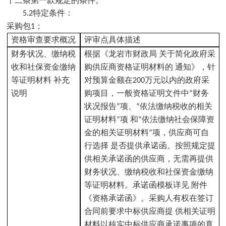
十二条第一款规定的条件。
特定条件：
5
.2
采购包
：
1
资格审查要求概况
评审点具体描述
财务状况、缴纳税
根据《龙岩市财政局
关于简化政府采
收和社保资金缴纳
购供应商资格证明材料的
通知》，针
等证明材料
补充
对预算金额在
万元以内的政府采
200
说明
购项目，一般资格证明文件中
财务
“
状况报告
项、
依法缴纳税收的相关
”
“
证明材料
项 和
依法缴纳社会保障资
”
“
金的相关证明材料
项，供应商可自
”
行选择 是否提供承诺函。按照规定提
供相关承诺函的供应商，无需再提供
财务状况、缴纳税收和社保资金缴纳
等证明材料。承诺函模板详见 附件
《资格承诺函》。采购人有权在签订
合同前要求中标供应商提 供相关证明
材料以核实中标供应商承诺事项的真