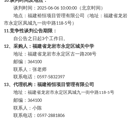
谈判
时间及地点：
1
0
.
谈判时间：
（北京时间）
2025-06-06 10:00:00
地点：福建裕恒项目管理有限公司
（地址：
福建省龙岩
市永定区凤城九一街中路
号
）
118-5
竞争性
谈判
公告期限：
1
1
.
自
公告之日起
个工作日。
3
、采购人：
福建省龙岩市永定区城关中学
1
2
地址：
福建省龙岩市永定区古一路
号
208
邮编：
364100
联系人：
张老师
联系电话：
0597-5832397
、代理机构：
福建裕恒项目管理有限公司
1
3
地址：
福建省龙岩市永定区凤城九一街中路
号
118-5
邮编：
364100
联系人：
小
陈
联系电话：
0597-2881806