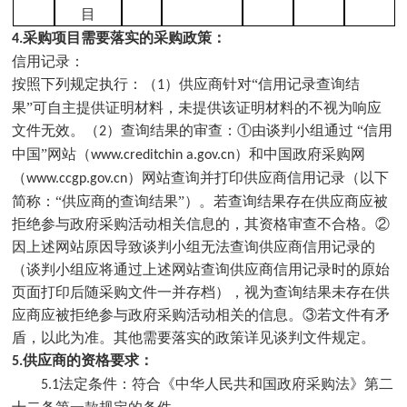
目
采购项目需要落实的采购政策：
4
.
信用记录：
按照下列规定执行：（
）供应商针对“信用记录查询结
1
果”可自主提供证明材料，未提供该证明材料的不视为响应
文件无效。（
）查询结果的审查：①由
谈判
小组通过 “信用
2
中国”网站（
）和中国政府采购网
www.creditchin a.gov.cn
（
）网站查询并打印供应商信用记录（以下
www.ccgp.gov.cn
简称：“供应商的查询结果”）。若查询结果存在供应商应被
拒绝参与政府采购活动相关信息的，其资格审查不合格。②
因上述网站原因导致
谈判
小组无法查询供应商信用记录的
（
谈判
小组应将通过上述网站查询供应商信用记录时的原始
页面打印后随采购文件一并存档），视为查询结果未存在供
应商应被拒绝参与政府采购活动相关的信息。③若文件有矛
盾，以此为准。其他需要落实的政策详见
谈判
文件规定。
供应商的资格要求：
5
.
法定条件：符合《中华人民共和国政府采购法》第二
5
.1