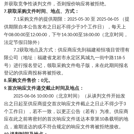
并获取竞争性
谈判
文件，否则报价响应将被拒绝。
获取采购文件时间、地点、方式：
7
.
采购文件的提供期限：
至
（提
7
.1
2025-
05
-
30
2025-
06
-
05
供期限自本公告发布之日起不得少于
个工作日），每天上
3
午
至
，下午
至
（北京时间，
0
8
:00:00
12:00:00
1
4
:
3
0:00
18
:
00
:
00
法定节假日除外）
获取地
点及方式：供应商应先到
福建裕恒项目管理有
7
.2
限公司
（地址：
福建省龙岩市永定区凤城九一街中路
118-5
号
）进行报名登记，领取采购文件电子版，未在此期间报名
登记的供应商投标将被拒收。
采购文件售价：
元。
8
.
0
首次响
应文件递交截止时间及地点：
9
.
（北京时间）（从谈判文件开始发
2025-
06
-
06
10:00:00
出之日起至供应商提交首次响应文件截止之日止不得少于
3
个工作日），若不一致，以更正公告（若有）为准。供应商
应在此之前将密封的首次响应文件送达本章第
条载明的地
10
点，逾期送达的或不符合规定的响应文件将被拒绝接收。