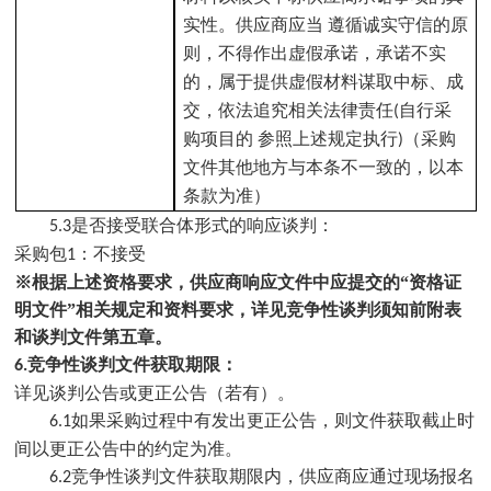
实性。供应商应当 遵循诚实守信的原
则，不得作出虚假承诺，承诺不实
的，属于提供虚假材料谋取中标、成
交，依法追究相关法律责任
自行采
(
购项目的 参照上述规定执行
（采购
)
文件其他地方与本条不一致的，以本
条款为准）
是否接受联合体形式的响应
谈判
：
5
.3
采购包
：不接受
1
※根据上述资格要求，供应商响应文件中应提交的“资格证
明文件”相关规定和资料要求，详见竞争性
谈判
须知前附表
和
谈判
文件第五章。
竞争性
谈判
文件获取期限：
6
.
详见
谈判
公告或更正公告（若有）。
如果采购过程中有发出更正公告，则文件获取截止时
6
.1
间以更正公告中的约定为准。
竞争性
谈判
文件获取期限内，供应商应通过
现场报名
6
.2