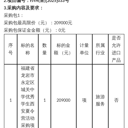
项目编号：
采
号
2
.
FJYH(
)[2025]033
采购内容及要求：
3
.
采购包
：
1
采购包最高限价（元）
：
元
209000
884830.00
采购包保证金金额（元）
：
元
0
25000.00
是否
序
标的名
数
标的金
计量
所属
允许
号
称
量
额
（元）
单位
行业
进口
产品
福建省
龙岩市
永定区
城关中
学优秀
旅游
项
否
1
1
209000
学生西
服务
安夏令
营活动
采购项