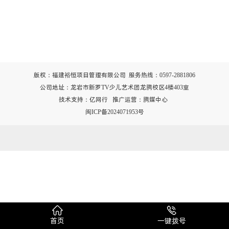
版权：福建裕恒项目管理有限公司 服务热线：0597-2881806
公司地址：龙岩市新罗TV少儿艺术团龙腾校区4楼403室
技术支持：
亿网行
推广运营：腾媒中心
闽ICP备2024071953号


首页
一键拨号